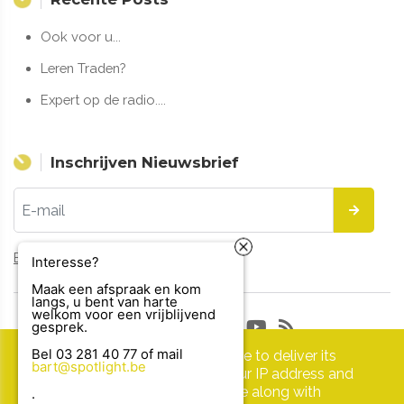
Ook voor u...
Leren Traden?
Expert op de radio....
Inschrijven Nieuwsbrief
Bekijk de vorige updates
Interesse?
Maak een afspraak en kom
langs, u bent van harte
welkom voor een vrijblijvend
gesprek.
Copyright © 2026 Spotlight Reclame. All rights reserved.
This site uses cookies from Google to deliver its
Bel 03 281 40 77 of mail
bart@spotlight.be
Privacy & Cookies
|
UP-TO-DATE WebDesign
services and to analyze traffic. Your IP address and
user-agent are shared with Google along with
.